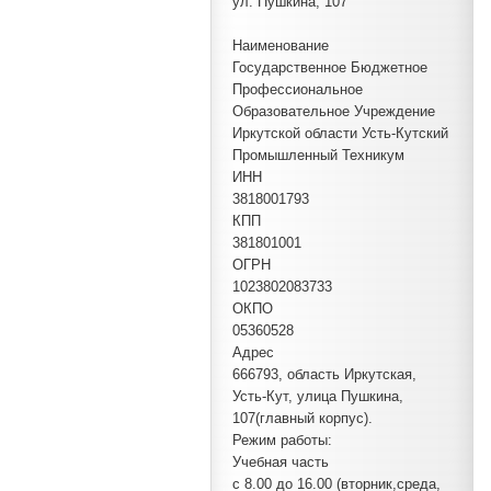
ул. Пушкина, 107
Наименование
Государственное Бюджетное
Профессиональное
Образовательное Учреждение
Иркутской области Усть-Кутский
Промышленный Техникум
ИНН
3818001793
КПП
381801001
ОГРН
1023802083733
ОКПО
05360528
Адрес
666793, область Иркутская,
Усть-Кут, улица Пушкина,
107(главный корпус).
Режим работы:
Учебная часть
с 8.00 до 16.00 (вторник,среда,