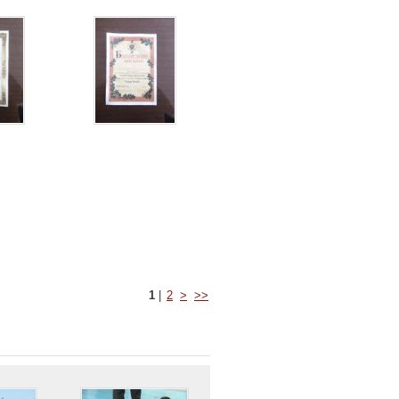
1
|
2
>
>>