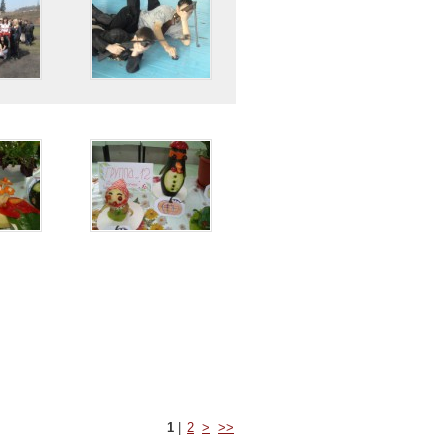
1
|
2
>
>>